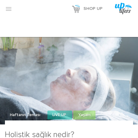
Reklamı Göster

SHOP UP
Reklamı Gizle
Haftanın Teması
LIVE UP
Yaşam
Holistik sağlık nedir?