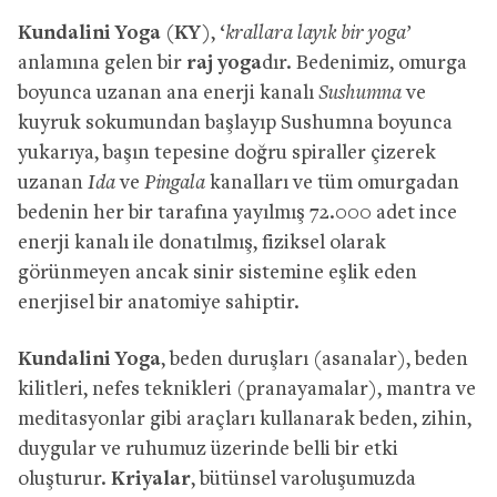
Kundalini Yoga (KY)
, ‘
krallara layık bir yoga’
anlamına gelen bir
raj yoga
dır. Bedenimiz, omurga
boyunca uzanan ana enerji kanalı
Sushumna
ve
kuyruk sokumundan başlayıp Sushumna boyunca
yukarıya, başın tepesine doğru spiraller çizerek
uzanan
Ida
ve
Pingala
kanalları ve tüm omurgadan
bedenin her bir tarafına yayılmış 72.000 adet ince
enerji kanalı ile donatılmış, fiziksel olarak
görünmeyen ancak sinir sistemine eşlik eden
enerjisel bir anatomiye sahiptir.
Kundalini Yoga
, beden duruşları (asanalar), beden
kilitleri, nefes teknikleri (pranayamalar), mantra ve
meditasyonlar gibi araçları kullanarak beden, zihin,
duygular ve ruhumuz üzerinde belli bir etki
oluşturur.
Kriyalar
, bütünsel varoluşumuzda