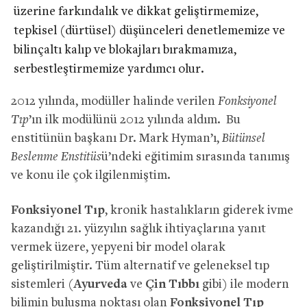
üzerine farkındalık ve dikkat geliştirmemize,
tepkisel (dürtüsel) düşünceleri denetlememize ve
bilinçaltı kalıp ve blokajları bırakmamıza,
serbestleştirmemize yardımcı olur
.
2012 yılında, modüller halinde verilen
Fonksiyonel
Tıp
’ın ilk modülünü 2012 yılında aldım. Bu
enstitünün başkanı Dr. Mark Hyman’ı,
Bütünsel
Beslenme Enstitüs
ü’ndeki eğitimim sırasında tanımış
ve konu ile çok ilgilenmiştim.
Fonksiyonel Tıp
, kronik hastalıkların giderek ivme
kazandığı 21. yüzyılın sağlık ihtiyaçlarına yanıt
vermek üzere, yepyeni bir model olarak
geliştirilmiştir. Tüm alternatif ve geleneksel tıp
sistemleri (
Ayurveda
ve
Çin Tıbbı
gibi) ile modern
bilimin buluşma noktası olan
Fonksiyonel Tıp