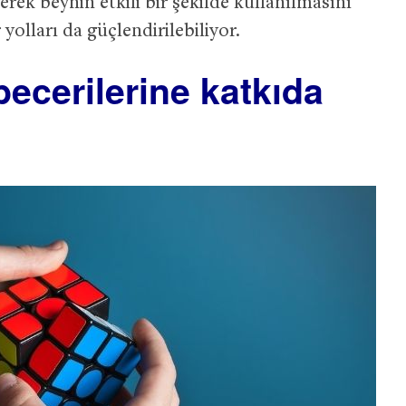
rek beynin etkili bir şekilde kullanılmasını
 yolları da güçlendirilebiliyor.
ecerilerine katkıda