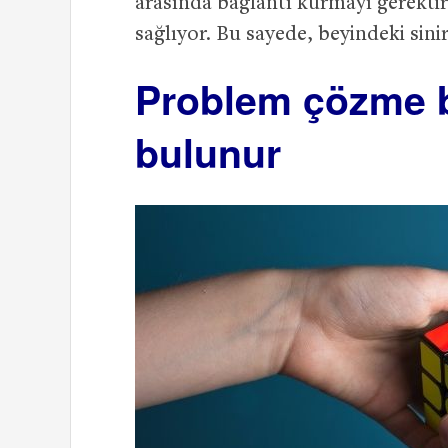
arasında bağlantı kurmayı gerektire
sağlıyor. Bu sayede, beyindeki sinir
Problem çözme b
bulunur