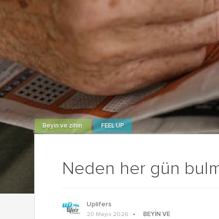
Beyin ve zihin
FEEL UP
Neden her gün bulm
Uplifers
BEYIN VE
20 Mayıs 2026