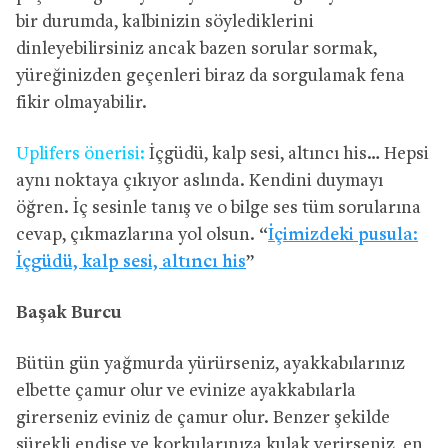
bir durumda, kalbinizin söylediklerini
dinleyebilirsiniz ancak bazen sorular sormak,
yüreğinizden geçenleri biraz da sorgulamak fena
fikir olmayabilir.
Uplifers önerisi:
İçgüdü, kalp sesi, altıncı his… Hepsi
aynı noktaya çıkıyor aslında. Kendini duymayı
öğren. İç sesinle tanış ve o bilge ses tüm sorularına
cevap, çıkmazlarına yol olsun. “
İçimizdeki pusula:
İçgüdü, kalp sesi, altıncı his
”
Başak Burcu
Bütün gün yağmurda yürürseniz, ayakkabılarınız
elbette çamur olur ve evinize ayakkabılarla
girerseniz eviniz de çamur olur. Benzer şekilde
sürekli endişe ve korkularınıza kulak verirseniz, en