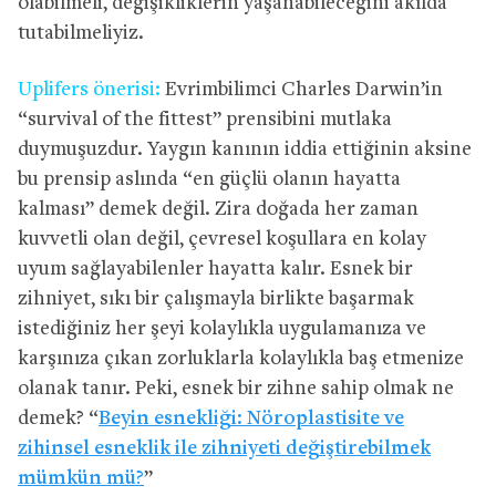
olabilmeli, değişikliklerin yaşanabileceğini akılda
tutabilmeliyiz.
Uplifers önerisi:
Evrimbilimci Charles Darwin’in
“survival of the fittest” prensibini mutlaka
duymuşuzdur. Yaygın kanının iddia ettiğinin aksine
bu prensip aslında “en güçlü olanın hayatta
kalması” demek değil. Zira doğada her zaman
kuvvetli olan değil, çevresel koşullara en kolay
uyum sağlayabilenler hayatta kalır. Esnek bir
zihniyet, sıkı bir çalışmayla birlikte başarmak
istediğiniz her şeyi kolaylıkla uygulamanıza ve
karşınıza çıkan zorluklarla kolaylıkla baş etmenize
olanak tanır. Peki, esnek bir zihne sahip olmak ne
demek? “
Beyin esnekliği: Nöroplastisite ve
zihinsel esneklik ile zihniyeti değiştirebilmek
mümkün mü?
”