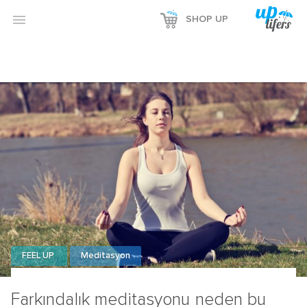

SHOP UP
FEEL UP
Meditasyon
Farkındalık meditasyonu neden bu