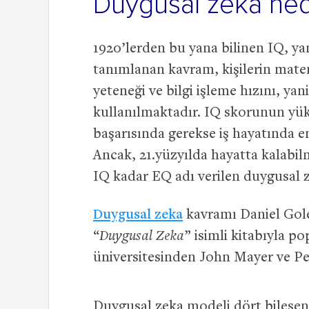
Duygusal zeka ned
1920’lerden bu yana bilinen IQ, yan
tanımlanan kavram, kişilerin matem
yeteneği ve bilgi işleme hızını, yan
kullanılmaktadır. IQ skorunun yük
başarısında gerekse iş hayatında
Ancak, 21.yüzyılda hayatta kalabil
IQ kadar EQ adı verilen duygusal z
Duygusal zeka
kavramı Daniel Gole
“
Duygusal Zeka
” isimli kitabıyla po
üniversitesinden John Mayer ve Pet
Duygusal zeka modeli dört bileşe