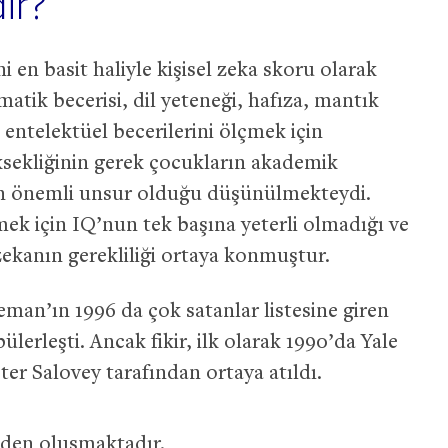
ir?
i en basit haliyle kişisel zeka skoru olarak
atik becerisi, dil yeteneği, hafıza, mantık
i entelektüel becerilerini ölçmek için
sekliğinin gerek çocukların akademik
 en önemli unsur olduğu düşünülmekteydi.
mek için IQ’nun tek başına yeterli olmadığı ve
ekanın gerekliliği ortaya konmuştur.
man’ın 1996 da çok satanlar listesine giren
pülerleşti. Ancak fikir, ilk olarak 1990’da Yale
er Salovey tarafından ortaya atıldı.
nden oluşmaktadır.