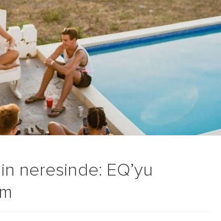
in neresinde: EQ’yu
ım