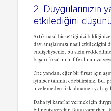
2. Duygularınızın ya
etkilediğini düşün
Artık nasıl hissettiğinizi bildiğini
davranışlarınızı nasıl etkilediğin
endişeliyseniz, bu sizin reddedilm
başarı fırsatını hafife almanıza ve
Öte yandan, eğer bir fırsat için aş
iyimser tahmin edebilirsiniz. Bu, p
incelemeden risk almanıza yol açabi
Daha iyi kararlar vermek için duygul
bilmeniz gerekir. Bunu yaparken, k