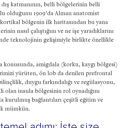
dış katmanının, belli bölgelerinin belli
umlu olduğunu 1909’da Alman anatomist
kortikal bölgenin ilk haritasından bu yana
rinin nasıl çalıştığını ve ne işe yaradıklarını
de teknolojinin gelişimiyle birlikte özellikle
a konusunda, amigdala (korku, kaygı bölgesi)
rimizi yürüten, ön lob da denilen prefrontal
linçlilik, duygu farkındalığı ve regülasyonu,
ili olan insula bölgesinin rol oynadığını
a kurulmuş bağlantıları çeşitli eğitim ve
mak mümkün.
temel adımı: İşte size