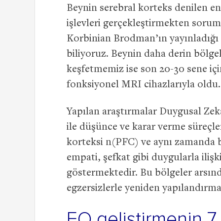
Beynin serebral korteks denilen en 
işlevleri gerçekleştirmekten sor
Korbinian Brodman’ın yayınladığı 
biliyoruz. Beynin daha derin bölgele
keşfetmemiz ise son 20-30 sene için
fonksiyonel MRI cihazlarıyla oldu.
Yapılan araştırmalar Duygusal Zek
ile düşünce ve karar verme süreçle
korteksi n(PFC) ve aynı zamanda bi
empati, şefkat gibi duygularla ilişk
göstermektedir. Bu bölgeler arsınd
egzersizlerle yeniden yapılandır
EQ geliştirmenin 7 