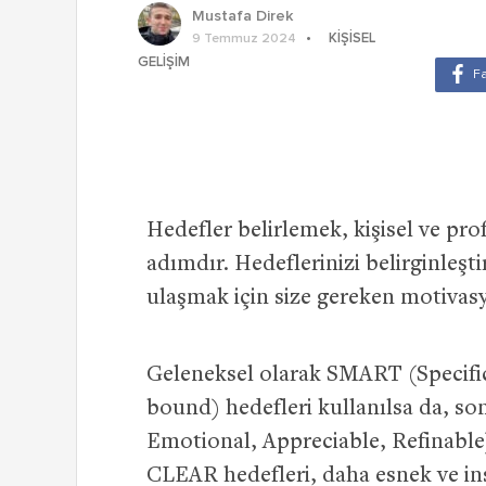
Mustafa Direk
KIŞISEL
9 Temmuz 2024
GELIŞIM
Hedefler belirlemek, kişisel ve pr
adımdır. Hedeflerinizi belirginleş
ulaşmak için size gereken motivas
Geleneksel olarak SMART (Specific
bound) hedefleri kullanılsa da, s
Emotional, Appreciable, Refinable
CLEAR hedefleri, daha esnek ve ins