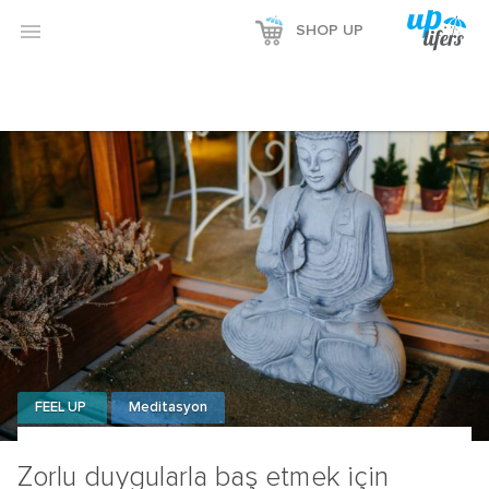

SHOP UP
FEEL UP
Meditasyon
Zorlu duygularla baş etmek için