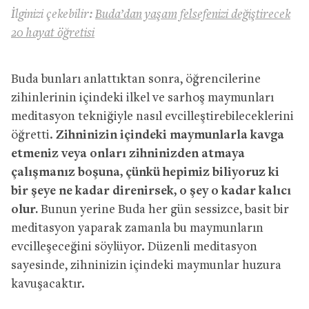
İlginizi çekebilir:
Buda’dan yaşam felsefenizi değiştirecek
20 hayat öğretisi
Buda bunları anlattıktan sonra, öğrencilerine
zihinlerinin içindeki ilkel ve sarhoş maymunları
meditasyon tekniğiyle nasıl evcilleştirebileceklerini
öğretti.
Zihninizin içindeki maymunlarla kavga
etmeniz veya onları zihninizden atmaya
çalışmanız boşuna, çünkü hepimiz biliyoruz ki
bir şeye ne kadar direnirsek, o şey o kadar kalıcı
olur.
Bunun yerine Buda her gün sessizce, basit bir
meditasyon yaparak zamanla bu maymunların
evcilleşeceğini söylüyor. Düzenli meditasyon
sayesinde, zihninizin içindeki maymunlar huzura
kavuşacaktır.