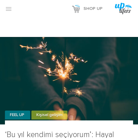

SHOP UP
FEEL UP
Kişisel gelişim
‘Bu yıl kendimi seçiyorum’: Hayal