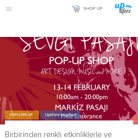

SHOP UP
EXPLORE UP
Uplifers keşifleri
Birbirinden renkli etkinliklerle ve