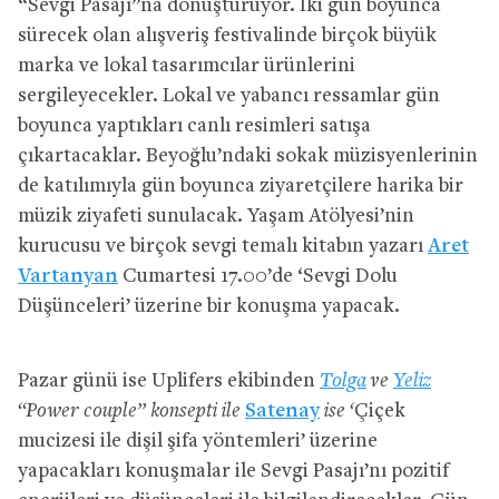
“Sevgi Pasajı”na dönüştürüyor. İki gün boyunca
sürecek olan alışveriş festivalinde birçok büyük
marka ve lokal tasarımcılar ürünlerini
sergileyecekler. Lokal ve yabancı ressamlar gün
boyunca yaptıkları canlı resimleri satışa
çıkartacaklar. Beyoğlu’ndaki sokak müzisyenlerinin
de katılımıyla gün boyunca ziyaretçilere harika bir
müzik ziyafeti sunulacak. Yaşam Atölyesi’nin
kurucusu ve birçok sevgi temalı kitabın yazarı
Aret
Vartanyan
Cumartesi 17.00’de ‘Sevgi Dolu
Düşünceleri’ üzerine bir konuşma yapacak.
Pazar günü ise Uplifers ekibinden
Tolga
ve
Yeliz
“Power couple” konsepti ile
Satenay
ise ‘
Çiçek
mucizesi ile dişil şifa yöntemleri’ üzerine
yapacakları konuşmalar ile Sevgi Pasajı’nı pozitif