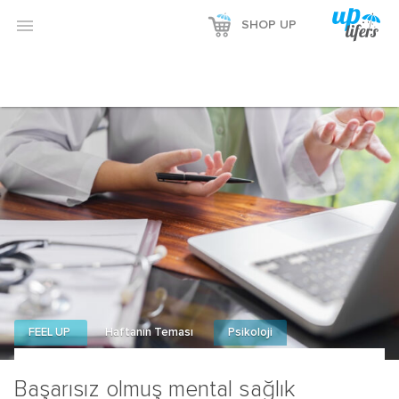

SHOP UP
FEEL UP
Haftanın Teması
Psikoloji
Başarısız olmuş mental sağlık