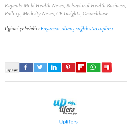
Kaynak: Mobi Health News, Behavioral Health Business,
Failory, MedCity News, CB Insights, Crunchbase
İlginizi çekebilir:
Başarısız olmuş sağlık startupları
Uplifers