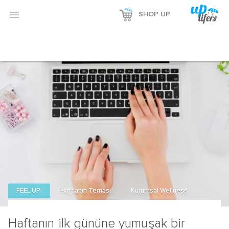
Reklamı Göster

SHOP UP
Reklamı Gizle
FEEL UP
Haftanın Teması
Kurumsal Wellness
Haftanın ilk gününe yumuşak bir