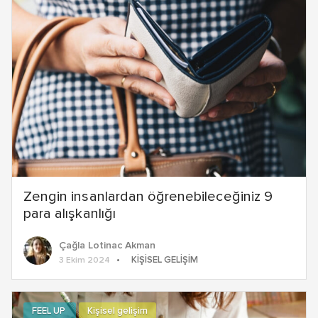
Zengin insanlardan öğrenebileceğiniz 9
para alışkanlığı
Çağla Lotinac Akman
KIŞISEL GELIŞIM
3 Ekim 2024
FEEL UP
Kişisel gelişim