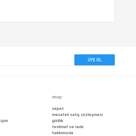
ÜYE OL
shop
sepet
mesafeli satış sözleşmesi
tişim
gizlilik
teslimat ve i̇ade
hakkımızda