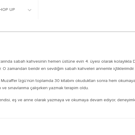
HOP UP
arında sabah kahvesinin hemen üstüne evin 4. üyesi olarak kolaylıkla 
. O zamandan beridir en sevdiğim sabah kahveleri annemle içtiklerimdir.
ve Muzaffer İzgü’nün toplamda 30 kitabını okuduktan sonra hem okumaya
ve sınavlarıma çalışırken yazmak terapim oldu.
endisi, eş ve anne olarak yazmaya ve okumaya devam ediyor, deneyiml