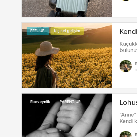
Kendi
FEEL UP
Kişisel gelişim
Küçükke
bulunu
Lohus
Ebeveynlik
PARENT UP
“Anne” 
Kendi 