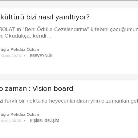
kültürü bizi nasıl yanıltıyor?
BOLAT’ın “Beni Ödülle Cezalandırma” kitabını çocuğumun 
ım. Okudukça, kendi …
Büşra Pekdüz Özkan
EBEVEYNLIK
 Ocak 2026
 o zamanı: Vision board
i farklı bir nokta ile heyecanlandıran yılın o zamanları geldi
Büşra Pekdüz Özkan
KIŞISEL GELIŞIM
 Aralık 2025