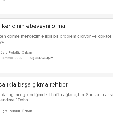
 kendinin ebeveyni olma
n görme merkezimle ilgili bir problem çıkıyor ve doktor
yor. …
Büşra Pekdüz Özkan
KIŞISEL GELIŞIM
2 Temmuz 2025
alıkla başa çıkma rehberi
olacağımı öğrendiğimde 1 hafta ağlamıştım. Sanılanın aks
kendime “Daha …
Büşra Pekdüz Özkan