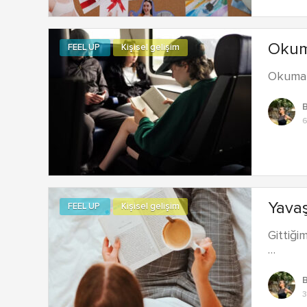
Okum
FEEL UP
Kişisel gelişim
Okuma s
6
Yavaş
FEEL UP
Kişisel gelişim
Gittiği
…
3