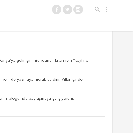
search
more_vert
Dünya’ya gelmişim. Bundandır ki annem “keyfine
 hem de yazmaya merak sardım. Yıllar içinde
erimi blogumda paylaşmaya çalışıyorum.