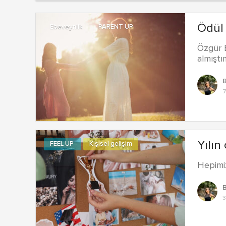
Ödül 
Ebeveynlik
PARENT UP
Özgür 
almışt
7
Yılın
FEEL UP
Kişisel gelişim
Hepimiz
3