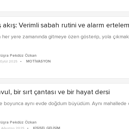
 akış: Verimli sabah rutini ve alarm ertel
m her yere zamanında gitmeye özen gösterip, yola çıkmak 
Büşra Pekdüz Özkan
MOTIVASYON
 Eylül 2025
avul, bir sırt çantası ve bir hayat dersi
e boyunca aynı evde doğdum büyüdüm. Aynı mahallede oku
Büşra Pekdüz Özkan
KIŞISEL GELIŞIM
 Ağustos 2025