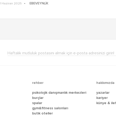
EBEVEYNLIK
1 Haziran 2025
Haftalık mutluluk postasını almak için e-posta adresinizi girin!
rehber
hakkımızda
psikolojik danışmanlık merkezleri
yazarlar
burçlar
kariyer
spalar
künye & i̇le
gym&fitness salonları
butik oteller