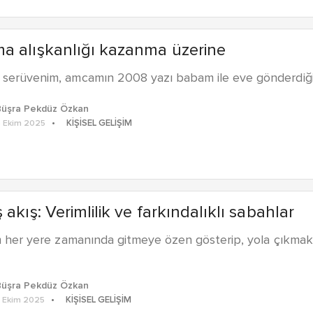
a alışkanlığı kazanma üzerine
erüvenim, amcamın 2008 yazı babam ile eve gönderdiği ik
Büşra Pekdüz Özkan
KIŞISEL GELIŞIM
 Ekim 2025
 akış: Verimlilik ve farkındalıklı sabahlar
m her yere zamanında gitmeye özen gösterip, yola çıkmak 
Büşra Pekdüz Özkan
KIŞISEL GELIŞIM
 Ekim 2025