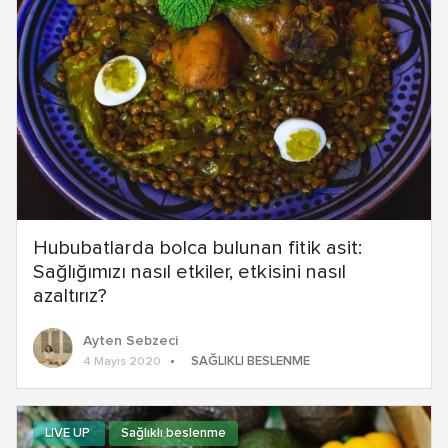
Hububatlarda bolca bulunan fitik asit:
Sağlığımızı nasıl etkiler, etkisini nasıl
azaltırız?
Ayten Sebzeci
SAĞLIKLI BESLENME
4 Mayıs 2020
LIVE UP
Sağlıklı beslenme