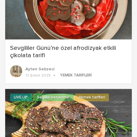
Sevgililer Günü’ne özel afrodizyak etkili
çikolata tarifi
Ayten Sebzeci
YEMEK TARIFLERI
13 Şubat 2025
LIVE UP
Sağlıklı beslenme
Yemek tarifleri