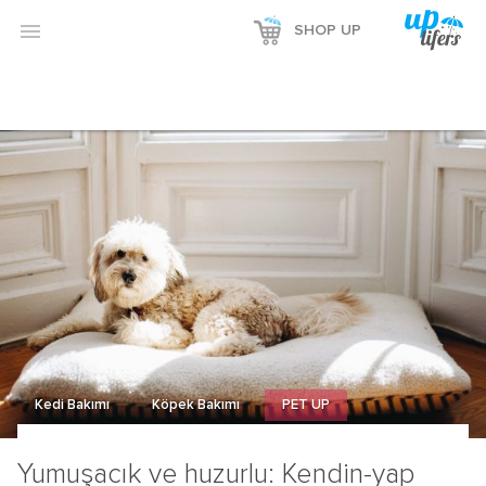

SHOP UP
Kedi Bakımı
Köpek Bakımı
PET UP
Yumuşacık ve huzurlu: Kendin-yap