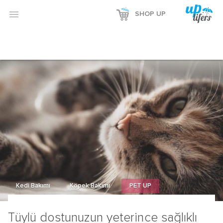
Reklamı Göster

SHOP UP
Reklamı Gizle
Kedi Bakımı
Köpek Bakımı
PET UP
Tüylü dostunuzun yeterince sağlıklı