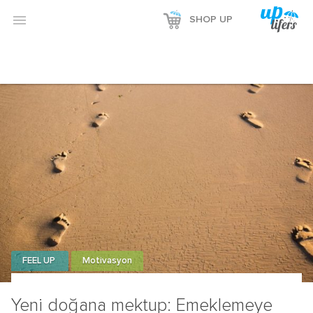

SHOP UP
FEEL UP
Motivasyon
Yeni doğana mektup: Emeklemeye