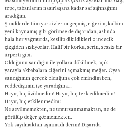
Masumiyetimi unutup çıplak çocuk ayaklarımla dağ,
tepe, tabanlarım nasırlaşana kadar saf sığınağımı
aradığım.
Şimdilerde tüm yara izlerim geçmiş, ciğerim, kalbim
yeni kaynamış gibi görünse de dışarıdan, aslında
hala her yağmurda, kesilip dikildikleri o incecik
çizgiden sızlıyorlar. Hafif bir korku, serin, sessiz bir
ürperti gibi.
Olduğunu sandığın ile yollara dökülmek, açık
yarayla akbabalara ciğerini açmakmış meğer. Oysa
sandığımın gerçek olduğuna çok emindim ben,
reddedişimin işe yaradığına…
Hayır, hiç üzülmedim! Hayır, hiç terk edilmedim!
Hayır, hiç etkilenmedim!
Ne sevilmemekten, ne umursanmamaktan, ne de
görülüp değer görmemekten.
Yok sayılmaktan aşınmadı derim! Dışarıda