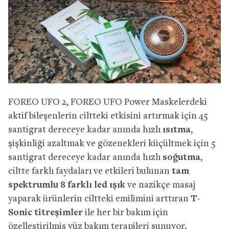
FOREO UFO 2, FOREO UFO Power Maskelerdeki
aktif bileşenlerin ciltteki etkisini artırmak için 45
santigrat dereceye kadar anında hızlı
ısıtma
,
şişkinliği azaltmak ve gözenekleri küçültmek için 5
santigrat dereceye kadar anında hızlı
soğutma
,
ciltte farklı faydaları ve etkileri bulunan
tam
spektrumlu 8 farklı led ışık
ve nazikçe masaj
yaparak ürünlerin ciltteki emilimini arttıran
T-
Sonic titreşimler
ile her bir bakım için
özelleştirilmiş yüz bakım terapileri sunuyor.