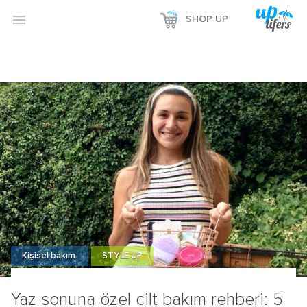

SHOP UP
Kişisel bakım
STYLE UP
Yaz sonuna özel cilt bakım rehberi: 5