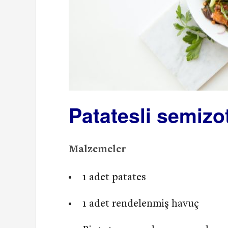
Patatesli semizo
Malzemeler
1 adet patates
1 adet rendelenmiş havuç