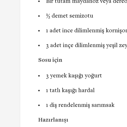
Bir tutam maydanoz veya dere
½ demet semizotu
1 adet ince dilimlenmiş kornişo
3 adet inçe dilimlenmiş yeşil ze
Sosu için
3 yemek kaşığı yoğurt
1 tatlı kaşığı hardal
1 diş rendelenmiş sarımsak
Hazırlanışı