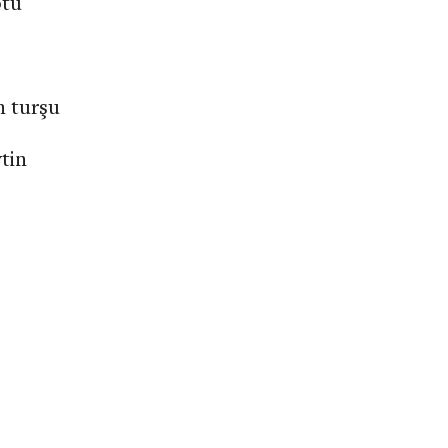
otu
n turşu
ytin