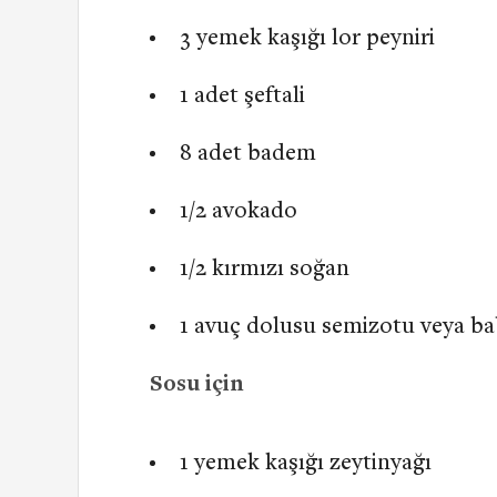
3 yemek kaşığı lor peyniri
1 adet şeftali
8 adet badem
1/2 avokado
1/2 kırmızı soğan
1 avuç dolusu semizotu veya ba
Sosu için
1 yemek kaşığı zeytinyağı