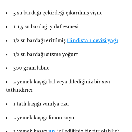
5 su bardağı çekirdeği çıkarılmış vişne
1-1,5 su bardağı yulaf ezmesi
1/2 su bardağı eritilmiş
Hindistan cevizi yağı
1/2 su bardağı süzme yoğurt
300 gram labne
2 yemek kaşığı bal veya dilediğiniz bir sıvı
tatlandırıcı
1 tatlı kaşığı vanilya özü
2 yemek kaşığı limon suyu
2 yemek kaşığı
un
(dilediğiniz bir tür olabilir)