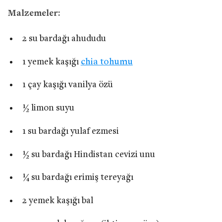
Malzemeler:
2 su bardağı ahududu
1 yemek kaşığı
chia tohumu
1 çay kaşığı vanilya özü
½ limon suyu
1 su bardağı yulaf ezmesi
½ su bardağı Hindistan cevizi unu
¼ su bardağı erimiş tereyağı
2 yemek kaşığı bal