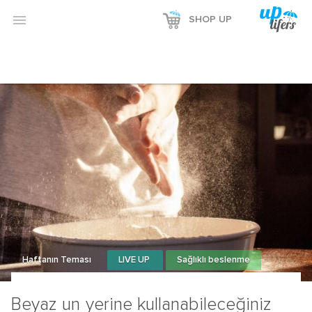
Reklamı Göster

SHOP UP
Reklamı Gizle
Haftanın Teması
LIVE UP
Sağlıklı beslenme
Beyaz un yerine kullanabileceğiniz