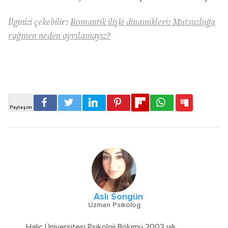
İlginizi çekebilir:
Romantik ilişki dinamikleri: Mutsuzluğa
rağmen neden ayrılamayız?
Aslı Songün
Uzman Psikolog
Haliç Üniversitesi Psikoloji Bölümü 2003 yılı