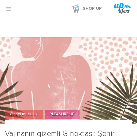

SHOP UP
Cinsel mutluluk
PLEASURE UP
Vajinanın gizemli G noktası: Şehir