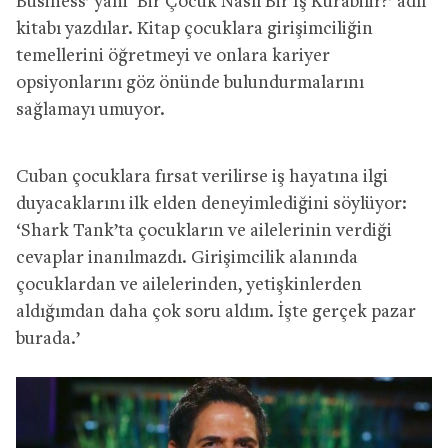
Business’ yani ‘Bir Çocuk Nasıl Bir İş Kurabilir?’ adlı
kitabı yazdılar. Kitap çocuklara girişimciliğin
temellerini öğretmeyi ve onlara kariyer
opsiyonlarını göz önünde bulundurmalarını
sağlamayı umuyor.
Cuban çocuklara fırsat verilirse iş hayatına ilgi
duyacaklarını ilk elden deneyimlediğini söylüyor:
‘Shark Tank’ta çocukların ve ailelerinin verdiği
cevaplar inanılmazdı. Girişimcilik alanında
çocuklardan ve ailelerinden, yetişkinlerden
aldığımdan daha çok soru aldım. İşte gerçek pazar
burada.’