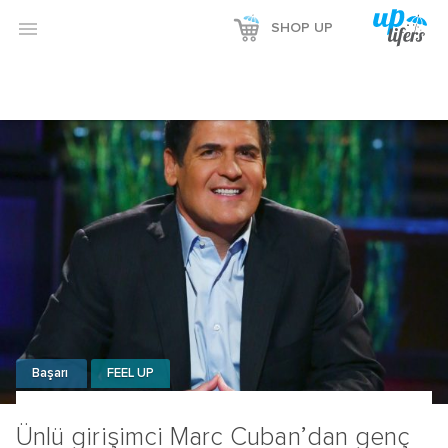

SHOP UP
Başarı
FEEL UP
Ünlü girişimci Marc Cuban’dan genç