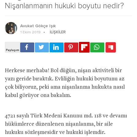
Nişanlanmanın hukuki boyutu nedir?
Avukat Gökçe Işık
İLIŞKILER
1 Ekim 2019
Herkese merhaba! Bol düğün, nişan aktiviteli bir
yazı geride bıraktık. Evliliğin hukuki boyutunu az
çok biliyoruz, peki ama nişanlanma hukukta nasıl
kabul görüyor ona bakalım.
4721 sayılı Türk Medeni Kanunu md. 118 ve devamı
hükümlerce düzenlenen nişanlanma, bir aile
hukuku sözleşmesidir ve hukuki işlemdir.