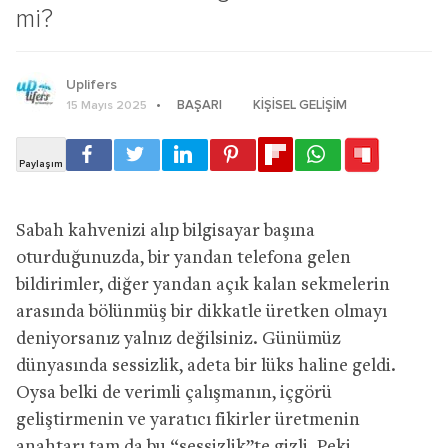
mi?
Uplifers
BAŞARI
KIŞISEL GELIŞIM
15 Mayıs 2025
Sabah kahvenizi alıp bilgisayar başına
oturduğunuzda, bir yandan telefona gelen
bildirimler, diğer yandan açık kalan sekmelerin
arasında bölünmüş bir dikkatle üretken olmayı
deniyorsanız yalnız değilsiniz. Günümüz
dünyasında sessizlik, adeta bir lüks haline geldi.
Oysa belki de verimli çalışmanın, içgörü
geliştirmenin ve yaratıcı fikirler üretmenin
anahtarı tam da bu “sessizlik”te gizli. Peki