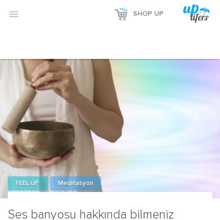
Reklamı Göster

SHOP UP
Reklamı Gizle
FEEL UP
Meditasyon
Ses banyosu hakkında bilmeniz