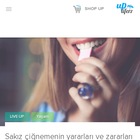
Reklamı Göster

SHOP UP
Reklamı Gizle
LIVE UP
Yaşam
Sakız çiğnemenin yararları ve zararları