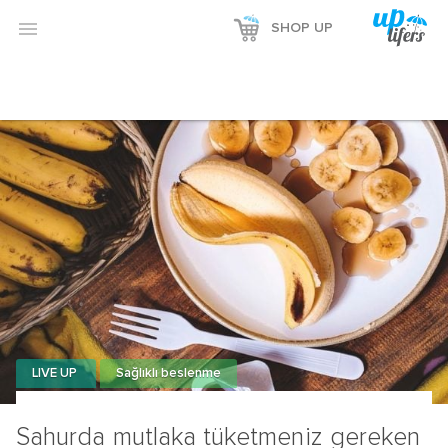

SHOP UP
LIVE UP
Sağlıklı beslenme
Sahurda mutlaka tüketmeniz gereken