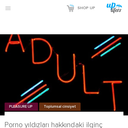
Reklamı Göster

SHOP UP
Reklamı Gizle
PLEASURE UP
Toplumsal cinsiyet
Porno yıldızları hakkındaki ilginç