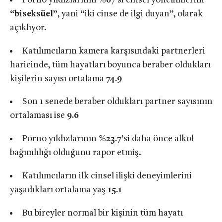
Porno yıldızlarının
%6
7’si cinsel yönelimlerini
“biseksüel”
, yani “iki cinse de ilgi duyan”, olarak
açıklıyor.
Katılımcıların kamera karşısındaki partnerleri
haricinde, tüm hayatları boyunca beraber oldukları
kişilerin sayısı ortalama
74.9
Son 1 senede beraber oldukları partner sayısının
ortalaması ise
9.6
Porno yıldızlarının
%23.7
’si daha önce alkol
bağımlılığı olduğunu rapor etmiş.
Katılımcıların ilk cinsel ilişki deneyimlerini
yaşadıkları ortalama yaş
15.1
Bu bireyler normal bir kişinin tüm hayatı