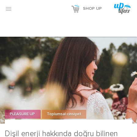
Reklamı Göster

SHOP UP
Reklamı Gizle
PLEASURE UP
Toplumsal cinsiyet
Dişil enerji hakkında doğru bilinen