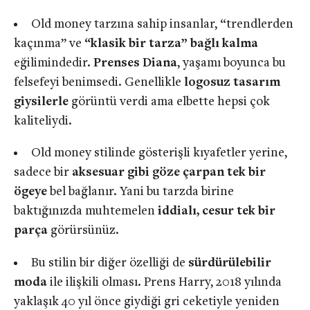
Old money tarzına sahip insanlar, “trendlerden
kaçınma” ve
“klasik bir tarza” bağlı kalma
eğilimindedir.
Prenses Diana
, yaşamı boyunca bu
felsefeyi benimsedi. Genellikle
logosuz tasarım
giysilerle
görüntü verdi ama elbette hepsi çok
kaliteliydi.
Old money stilinde gösterişli kıyafetler yerine,
sadece bir
aksesuar gibi göze çarpan tek bir
ögeye
bel bağlanır. Yani bu tarzda birine
baktığınızda muhtemelen
iddialı, cesur tek bir
parça
görürsünüz.
Bu stilin bir diğer özelliği de
sürdürülebilir
moda
ile ilişkili olması. Prens Harry, 2018 yılında
yaklaşık 40 yıl önce giydiği gri ceketiyle yeniden