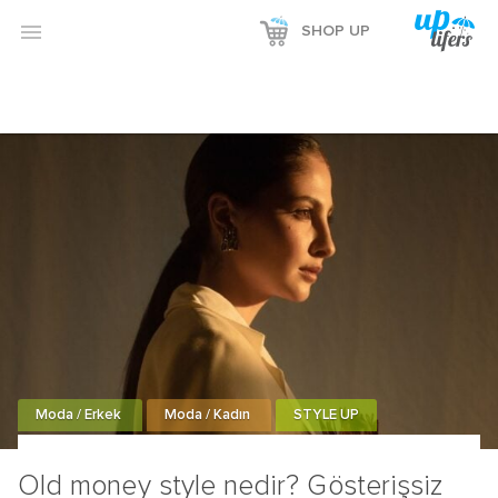

SHOP UP
Moda / Erkek
Moda / Kadın
STYLE UP
Old money style nedir? Gösterişsiz