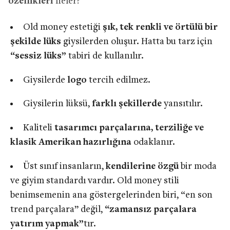
özellikleri
neler?
Old money estetiği
şık, tek renkli ve örtülü bir
şekilde lüks
giysilerden oluşur. Hatta bu tarz için
“sessiz lüks”
tabiri de kullanılır.
Giysilerde
logo
tercih edilmez.
Giysilerin lüksü,
farklı şekillerde
yansıtılır.
Kaliteli
tasarımcı parçalarına, terziliğe ve
klasik Amerikan hazırlığına
odaklanır.
Üst sınıf insanların,
kendilerine özgü
bir moda
ve giyim standardı vardır. Old money stili
benimsemenin ana göstergelerinden biri, “en son
trend parçalara” değil,
“zamansız parçalara
yatırım yapmak”
tır.