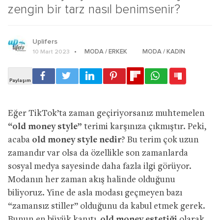
zengin bir tarz nasıl benimsenir?
Uplifers
MODA / ERKEK
MODA / KADIN
10 Mart 2023
Eğer TikTok’ta zaman geçiriyorsanız muhtemelen
“old money style”
terimi karşınıza çıkmıştır. Peki,
acaba
old money style nedir
? Bu terim çok uzun
zamandır var olsa da özellikle son zamanlarda
sosyal medya sayesinde daha fazla ilgi görüyor.
Modanın her zaman akış halinde olduğunu
biliyoruz. Yine de asla modası geçmeyen bazı
“zamansız stiller” olduğunu da kabul etmek gerek.
Bunun en büyük kanıtı,
old money estetiği
olarak