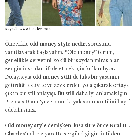
Kaynak: www.insider.com
Öncelikle
old money style nedir
, sorusunu
yanıtlayarak başlayalım. “Old money” terimi,
genellikle servetini köklü bir soydan miras alan
zengin insanları ifade etmek için kullanılıyor.
Dolayısıyla
old money stili
de lüks bir yaşamın
getirdiği aktivite ve zevklerden yola çıkarak ortaya
çıkan bir stil anlayışı. Bu stili daha iyi anlamak için
Prenses Diana’yı ve onun kayak sonrası stilini hayal
edebilirsiniz.
Old money style
demişken, kısa süre önce
Kral III.
Charles
‘ın bir ziyarette sergilediği görüntüden