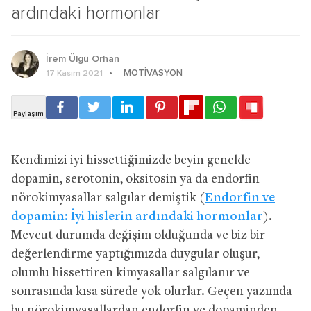
ardındaki hormonlar
İrem Ülgü Orhan
MOTIVASYON
17 Kasım 2021
Kendimizi iyi hissettiğimizde beyin genelde
dopamin, serotonin, oksitosin ya da endorfin
nörokimyasallar salgılar demiştik (
Endorfin ve
dopamin: İyi hislerin ardındaki hormonlar
).
Mevcut durumda değişim olduğunda ve biz bir
değerlendirme yaptığımızda duygular oluşur,
olumlu hissettiren kimyasallar salgılanır ve
sonrasında kısa sürede yok olurlar. Geçen yazımda
bu nörokimyasallardan endorfin ve dopaminden