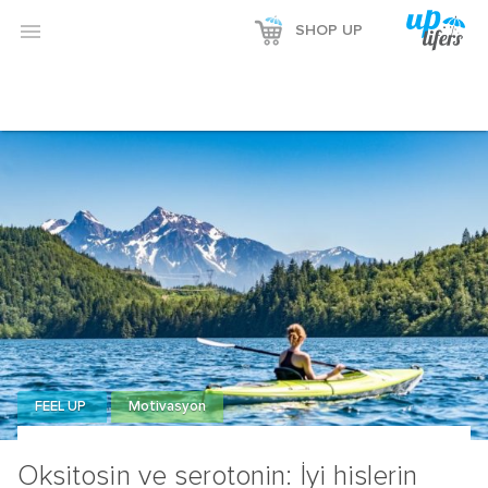

SHOP UP
FEEL UP
Motivasyon
Oksitosin ve serotonin: İyi hislerin