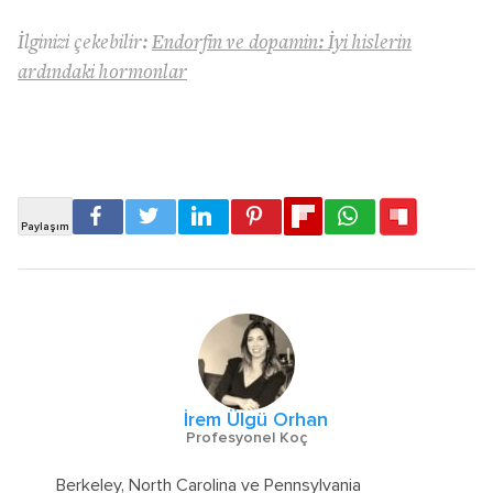
İlginizi çekebilir:
Endorfin ve dopamin: İyi hislerin
ardındaki hormonlar
İrem Ülgü Orhan
Profesyonel Koç
Berkeley, North Carolina ve Pennsylvania