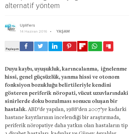
alternatif yöntem
Uplifers
YAŞAM
14 Haziran 2016
Duyu kaybı, uyuşukluk, karıncalanma, iğnelenme
hissi, genel güçsüzlük, yanma hissi ve otonom
fonksiyon bozukluğu belirtileriyle kendini
gösteren periferik nöropati, vücut uzuvlarındaki
sinirlerde doku bozulması sonucu oluşan bir
hastalık.
ABD’de yapılan, 1988’den 2007’ye kadarki
hastane kayıtlarının incelendiği bir araştırmada,
periferik nöropatiye daha yatkın olan hastaların tip
2 diyabet hastaları, kadınlar ve Güney Asyalılar