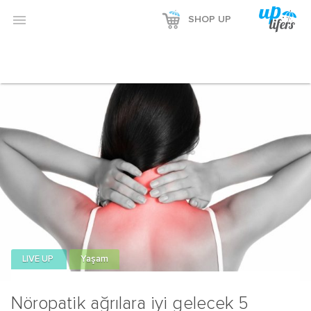

SHOP UP
LIVE UP
Yaşam
Nöropatik ağrılara iyi gelecek 5