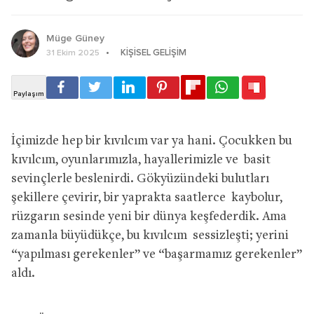
Müge Güney
KIŞISEL GELIŞIM
31 Ekim 2025
İçimizde hep bir kıvılcım var ya hani. Çocukken bu
kıvılcım, oyunlarımızla, hayallerimizle ve basit
sevinçlerle beslenirdi. Gökyüzündeki bulutları
şekillere çevirir, bir yaprakta saatlerce kaybolur,
rüzgarın sesinde yeni bir dünya keşfederdik. Ama
zamanla büyüdükçe, bu kıvılcım sessizleşti; yerini
“yapılması gerekenler” ve “başarmamız gerekenler”
aldı.