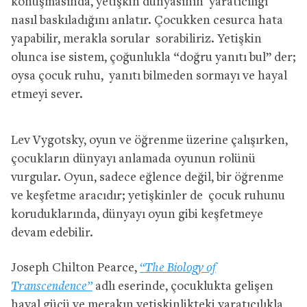
konuşmasında, yetişkin dünyasının yaratıcılığı
nasıl baskıladığını anlatır. Çocukken cesurca hata
yapabilir, merakla sorular sorabiliriz. Yetişkin
olunca ise sistem, çoğunlukla “doğru yanıtı bul” der;
oysa çocuk ruhu, yanıtı bilmeden sormayı ve hayal
etmeyi sever.
Lev Vygotsky, oyun ve öğrenme üzerine çalışırken,
çocukların dünyayı anlamada oyunun rolünü
vurgular. Oyun, sadece eğlence değil, bir öğrenme
ve keşfetme aracıdır; yetişkinler de çocuk ruhunu
koruduklarında, dünyayı oyun gibi keşfetmeye
devam edebilir.
Joseph Chilton Pearce,
“The Biology of
Transcendence”
adlı eserinde, çocuklukta gelişen
hayal gücü ve merakın yetişkinlikteki yaratıcılıkla