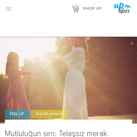

SHOP UP
FEEL UP
Kişisel gelişim
Mutluluğun sırrı: Telaşsız merak