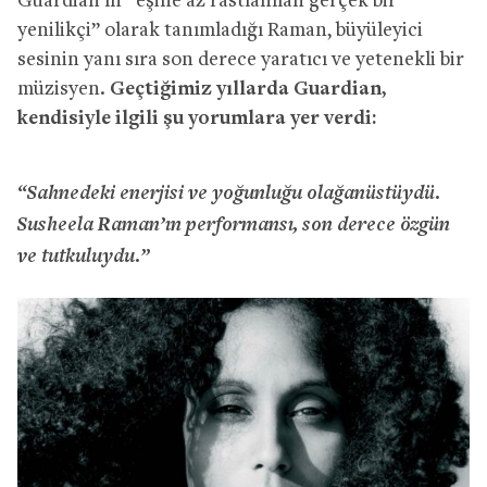
Guardian’ın “eşine az rastlanılan gerçek bir
yenilikçi” olarak tanımladığı Raman, büyüleyici
sesinin yanı sıra son derece yaratıcı ve yetenekli bir
müzisyen.
Geçtiğimiz yıllarda Guardian,
kendisiyle ilgili şu yorumlara yer verdi:
“Sahnedeki enerjisi ve yoğunluğu olağanüstüydü.
Susheela Raman’ın performansı, son derece özgün
ve tutkuluydu.”