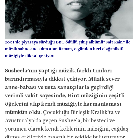
2001’de piyasaya sürdüğü BBC ödüllü çıkış albümü“Salt Rain” ile
müzik sahnesine adım atan Raman, o günden beri olağanüstü
müziğiyle dikkat çekiyor.
Susheela’nın yaptığı müzik, farklı tınıları
barındırmasıyla dikkat çekiyor. Müzik sever
anne-babası ve usta sanatçılarla geçirdiği
verimli vakit sayesinde, Hint müziğinin çeşitli
öğelerini alıp kendi müziğiyle harmanlaması
mümkün oldu.
Çocukluğu Birleşik Krallık’ta ve
Avusturalya’da geçen Susheela, bir besteci ve
yorumcu olarak kendi köklerinin müziğini, çağdaş
dünya etkileriyle başarılı bir şekilde buluşturuyor.