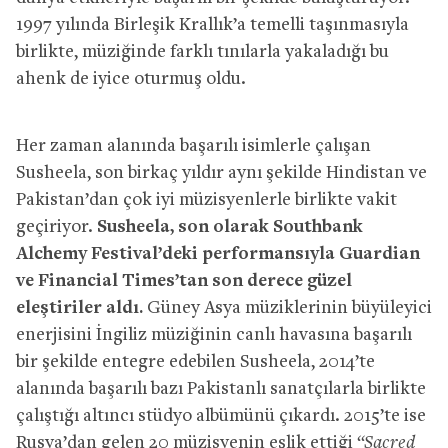
1997 yılında Birleşik Krallık’a temelli taşınmasıyla
birlikte, müziğinde farklı tınılarla yakaladığı bu
ahenk de iyice oturmuş oldu.
Her zaman alanında başarılı isimlerle çalışan
Susheela, son birkaç yıldır aynı şekilde Hindistan ve
Pakistan’dan çok iyi müzisyenlerle birlikte vakit
geçiriyor.
Susheela, son olarak Southbank
Alchemy Festival’deki performansıyla Guardian
ve Financial Times’tan son derece güzel
eleştiriler aldı.
Güney Asya müziklerinin büyüleyici
enerjisini İngiliz müziğinin canlı havasına başarılı
bir şekilde entegre edebilen Susheela, 2014’te
alanında başarılı bazı Pakistanlı sanatçılarla birlikte
çalıştığı altıncı stüdyo albümünü çıkardı. 2015’te ise
Rusya’dan gelen 20 müzisyenin eşlik ettiği
“Sacred