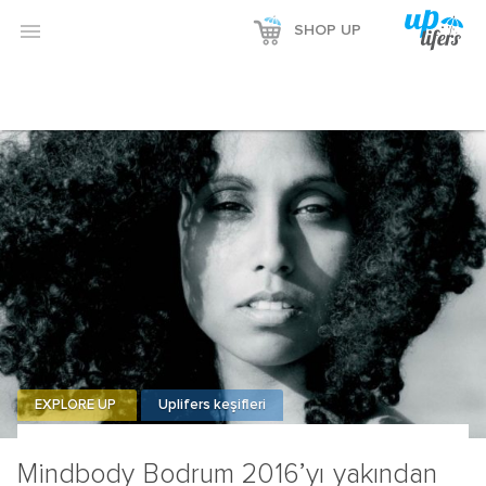

SHOP UP
EXPLORE UP
Uplifers keşifleri
Mindbody Bodrum 2016’yı yakından