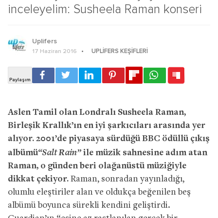
inceleyelim: Susheela Raman konseri
Uplifers
UPLIFERS KEŞIFLERI
17 Haziran 2016
Aslen Tamil olan Londralı Susheela Raman,
Birleşik Krallık’ın en iyi şarkıcıları arasında yer
alıyor. 2001’de piyasaya sürdüğü BBC ödüllü çıkış
“Salt Rain”
albümü
ile müzik sahnesine adım atan
Raman, o günden beri olağanüstü müziğiyle
dikkat çekiyor.
Raman, sonradan yayınladığı,
olumlu eleştiriler alan ve oldukça beğenilen beş
albümü boyunca sürekli kendini geliştirdi.