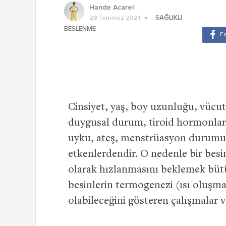
Hande Acarel
SAĞLIKLI
28 Temmuz 2021
BESLENME
Cinsiyet, yaş, boy uzunluğu, vücut a
duygusal durum, tiroid hormonları, 
uyku, ateş, menstrüasyon durumu g
etkenlerdendir. O nedenle bir besini
olarak hızlanmasını beklemek bütu
besinlerin termogenezi (ısı oluşma
olabileceğini gösteren çalışmalar v