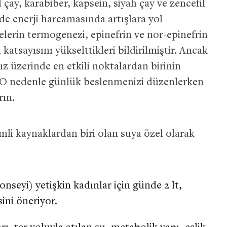
 çay, karabiber, kapsein, siyah çay ve zencefil
de enerji harcamasında artışlara yol
ddelerin termogenezi, epinefrin ve nor-epinefrin
katsayısını yükselttikleri bildirilmiştir. Ancak
z üzerinde en etkili noktalardan birinin
. O nedenle günlük beslenmenizi düzenlerken
rın.
li kaynaklardan biri olan suya özel olarak
seyi) yetişkin kadınlar için günde 2 lt,
sini öneriyor.