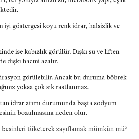
rı, ter yoluyla atılan su, metabolik yapı, eşlik
ktedir.
 iyi göstergesi koyu renk idrar, halsizlik ve
inde ise kabızlık görülür. Dışkı su ve liften
de dışkı hacmi azalır.
hidrasyon görülebilir. Ancak bu duruma böbrek
zlığınız yoksa çok sık rastlanmaz.
 artan idrar atımı durumunda başta sodyum
gesinin bozulmasına neden olur.
” besinleri tüketerek zayıflamak mümkün mü?