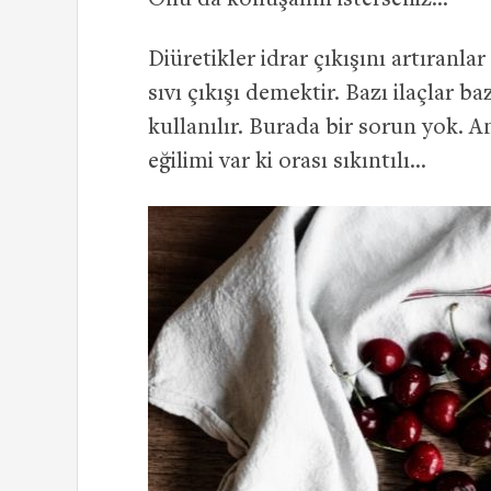
Onu da konuşalım isterseniz…
Diüretikler idrar çıkışını artıranla
sıvı çıkışı demektir. Bazı ilaçlar 
kullanılır. Burada bir sorun yok. A
eğilimi var ki orası sıkıntılı…