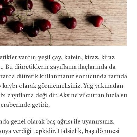
kler vardır; yeşil çay, kafein, kiraz, kiraz
… Bu diüretiklerin zayıflama ilaçlarında da
iktarda diüretik kullanmanız sonucunda tartıda
o kaybı olarak görmemelisiniz. Yağ yakmadan
ybı zayıflama değildir. Aksine vücuttan hızla su
raberinde getirir.
nda genel olarak baş ağrısı ile uyanırsınız.
ya verdiği tepkidir. Halsizlik, baş dönmesi