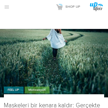

SHOP UP
FEEL UP
Motivasyon
Maskeleri bir kenara kaldır: Gerçekte