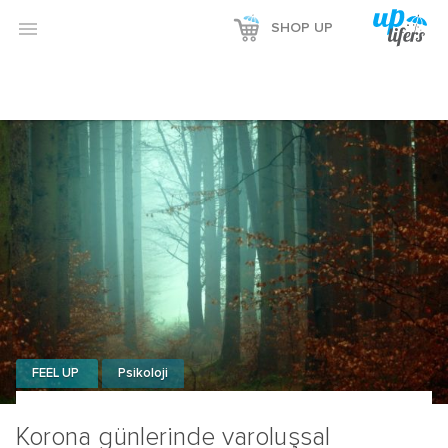

SHOP UP
FEEL UP
Psikoloji
Korona günlerinde varoluşsal