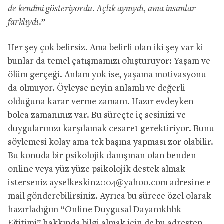
de kendini gösteriyordu. Açlık aynıydı, ama insanlar
farklıydı.
”
Her şey çok belirsiz. Ama belirli olan iki şey var ki
bunlar da temel çatışmamızı oluşturuyor: Yaşam ve
ölüm gerçeği. Anlam yok ise, yaşama motivasyonu
da olmuyor. Öyleyse neyin anlamlı ve değerli
olduğuna karar verme zamanı. Hazır evdeyken
bolca zamanınız var. Bu süreçte iç sesinizi ve
duygularınızı karşılamak cesaret gerektiriyor. Bunu
söylemesi kolay ama tek başına yapması zor olabilir.
Bu konuda bir psikolojik danışman olan benden
online veya yüz yüze psikolojik destek almak
isterseniz
ayselkeskin2004@yahoo.com
adresine e-
mail gönderebilirsiniz. Ayrıca bu sürece özel olarak
hazırladığım “Online Duygusal Dayanıklılık
Eğitimi” hakkında bilgi almak için de bu adresten