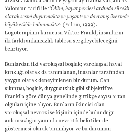
arzusu. Aslında ölüm ile yaşam aynı anda var, ancak
Yalom’un tarifi ile “
Ölüm, hayat perdesi ardında sürekli
olarak sesini duyurmakta ve yaşantı ve davranış üzerinde
büyük etkide bulunmakta
” (Yalom, 1999).
Logoterapinin kurucusu Viktor Frankl, insanların
iki farklı anlamsızlık tablosu sergileyebileceğini
belirtiyor.
Bunlardan ilki varoluşsal boşluk; varoluşsal hayal
kırıklığı olarak da tanımlanan, insanlar tarafından
yaygın olarak deneyimlenen bir durum. Can
sıkıntısı, boşluk, duygusuzluk gibi sübjektif ve
Frankl’a göre dünya genelinde gittikçe sayısı artan
olguları içine alıyor. Bunların ikincisi olan
varoluşsal nevroz ise kişinin içinde bulunduğu
anlamsızlığın yanında nevrotik belirtiler de
göstermesi olarak tanımlıyor ve bu durumun