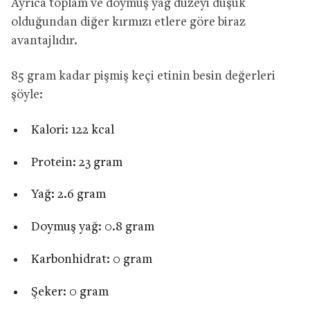
Ayrıca toplam ve doymuş yağ düzeyi düşük
olduğundan diğer kırmızı etlere göre biraz
avantajlıdır.
85 gram kadar pişmiş keçi etinin besin değerleri
şöyle:
Kalori: 122 kcal
Protein: 23 gram
Yağ: 2.6 gram
Doymuş yağ: 0.8 gram
Karbonhidrat: 0 gram
Şeker: 0 gram