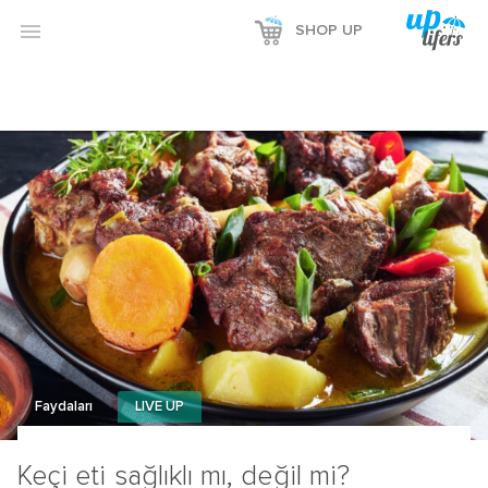
Reklamı Göster

SHOP UP
Reklamı Gizle
Faydaları
LIVE UP
Keçi eti sağlıklı mı, değil mi?