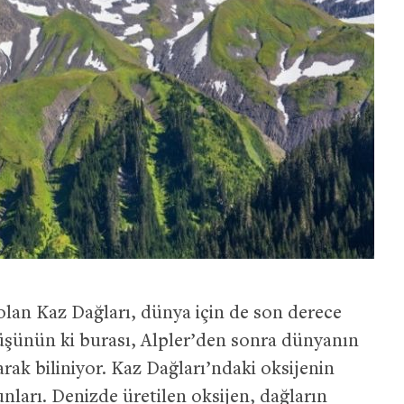
olan Kaz Dağları, dünya için de son derece
Düşünün ki burası, Alpler’den sonra dünyanın
rak biliniyor. Kaz Dağları’ndaki oksijenin
unları. Denizde üretilen oksijen, dağların