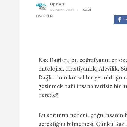
Uplifers
GEZI
22 Nisan 2024
ÖNERILERI
Kaz Dağları, bu coğrafyanın en öze
mitolojisi, Hristiyanlık, Alevilik,
Dağları’nın kutsal bir yer olduğun
gezinmek dahi insana tarifsiz bir h
nerede?
Bu sorunun nedeni, çoğu insanın 
gerektiğini bilmemesi. Çünkü Kaz D