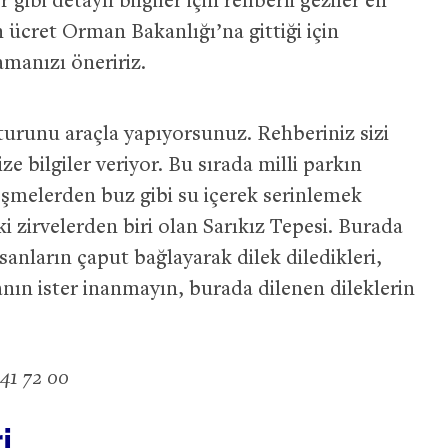
 gibi detaylı bilgiler için rehberli geziler en
n ücret Orman Bakanlığı’na gittiği için
manızı öneririz.
turunu araçla yapıyorsunuz. Rehberiniz sizi
e bilgiler veriyor. Bu sırada milli parkın
eşmelerden buz gibi su içerek serinlemek
i zirvelerden biri olan Sarıkız Tepesi. Burada
sanların çaput bağlayarak dilek diledikleri,
 inanın ister inanmayın, burada dilenen dileklerin
41 72 00
i