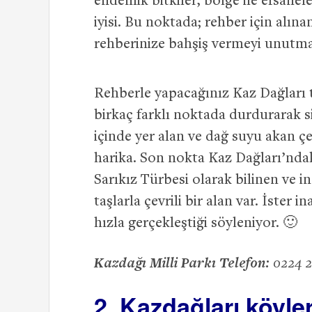
endemik bitkiler, bölge ile efsaneler
iyisi. Bu noktada; rehber için alına
rehberinize bahşiş vermeyi unutma
Rehberle yapacağınız Kaz Dağları 
birkaç farklı noktada durdurarak siz
içinde yer alan ve dağ suyu akan ç
harika. Son nokta Kaz Dağları’ndak
Sarıkız Türbesi olarak bilinen ve in
taşlarla çevrili bir alan var. İster
hızla gerçekleştiği söyleniyor. 🙂
Kazdağı Milli Parkı Telefon:
0224 2
2. Kazdağları köyler