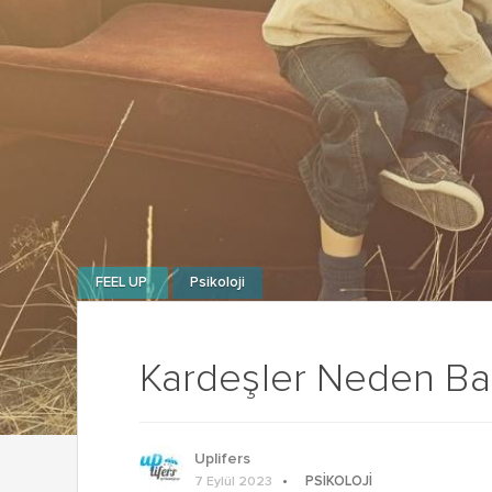
FEEL UP
Psikoloji
Kardeşler Neden Bağ
Uplifers
PSIKOLOJI
7 Eylül 2023