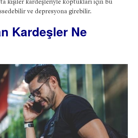
a kişiler kardeşleriyle koptukları için bu
sedebilir ve depresyona girebilir.
an Kardeşler Ne