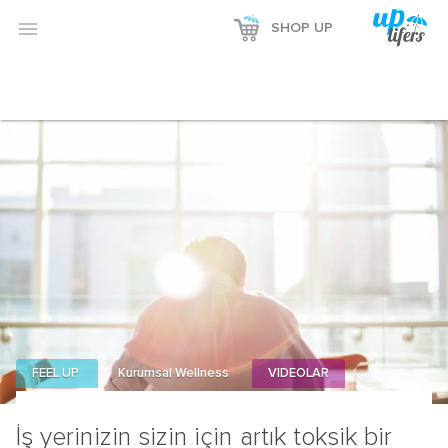

SHOP UP
FEEL UP
Kurumsal Wellness
VIDEOLAR
İş yerinizin sizin için artık toksik bir