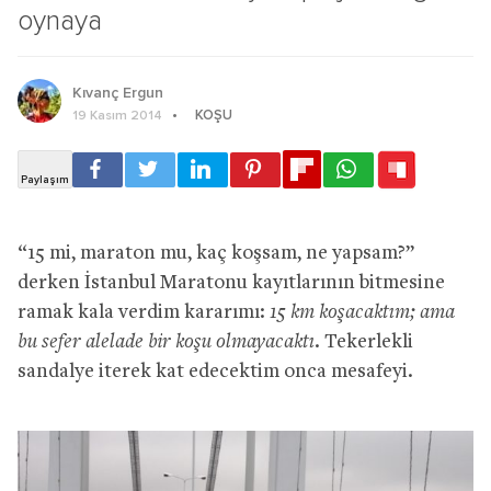
oynaya
Kıvanç Ergun
KOŞU
19 Kasım 2014
“15 mi, maraton mu, kaç koşsam, ne yapsam?”
derken İstanbul Maratonu kayıtlarının bitmesine
ramak kala verdim kararımı:
15 km koşacaktım; ama
bu sefer alelade bir koşu olmayacaktı.
Tekerlekli
sandalye iterek kat edecektim onca mesafeyi.