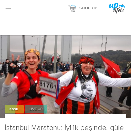

SHOP UP
Koşu
LIVE UP
İstanbul Maratonu: İyilik peşinde, güle