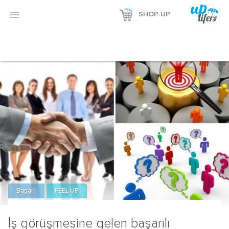

SHOP UP
Başarı
FEEL UP
İş görüşmesine gelen başarılı