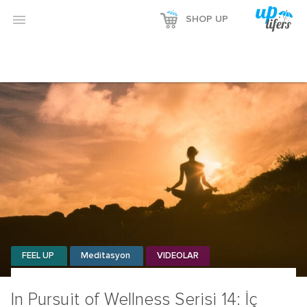
Reklamı Göster

SHOP UP
Reklamı Gizle
FEEL UP
Meditasyon
VIDEOLAR
In Pursuit of Wellness Serisi 14: İç