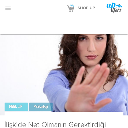

SHOP UP
FEEL UP
Psikoloji
İlişkide Net Olmanın Gerektirdiği