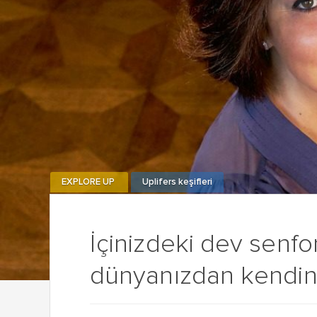
EXPLORE UP
Uplifers keşifleri
İçinizdeki dev senfo
dünyanızdan kendini