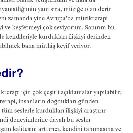
nisti olarak yetiştirildim ve hala da
yanistliğimin yanı sıra, müziğe olan derin
aynı zamanda yine Avrupa’da müzikterapi
yi ve keşfetmeyi çok seviyorum. Sanırım bu
ile kendileriyle kurdukları ilişkiyi derinden
labilmek bana müthiş keyif veriyor.
edir?
terapi için çok çeşitli açıklamalar yapılabilir;
rapi, insanların doğdukları günden
 tüm seslerle kurdukları ilişkiyi araştırır
endi deneyimlerine dayalı bu sesler
yaşam kalitesini arttırıcı, kendini tanımasına ve