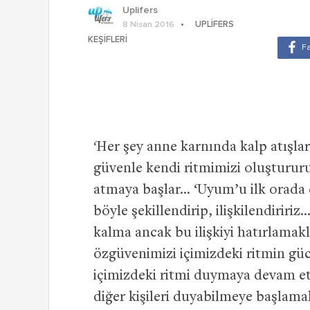
Uplifers
UPLIFERS
8 Nisan 2016
KEŞIFLERI
‘
Her şey anne karnında kalp atışla
güvenle kendi ritmimizi oluşturur
atmaya başlar… ‘Uyum’u ilk orada d
böyle şekillendirip, ilişkilendiri
kalma ancak bu ilişkiyi hatırlama
özgüvenimizi içimizdeki ritmin gü
içimizdeki ritmi duymaya devam et
diğer kişileri duyabilmeye başlama