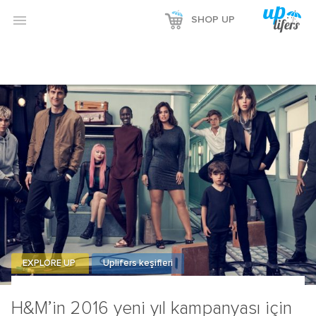

SHOP UP
EXPLORE UP
Uplifers keşifleri
H&M’in 2016 yeni yıl kampanyası için